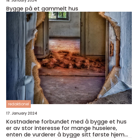
18. January 2024
Bygge på et gammelt hus
redaktionel
17. January 2024
Kostnadene forbundet med å bygge et hus
er av stor interesse for mange huseiere,
enten de vurderer å bygge sitt første hjem