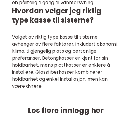
en pålitelig tilgang til vannforsyning.
Hvordan velger jeg riktig
type kasse til sisterne?
Valget av riktig type kasse til sisterne
avhenger av flere faktorer, inkludert økonomi,
klima, tilgjengelig plass og personlige
preferanser. Betongkasser er kjent for sin
holdbarhet, mens plastkasser er enklere å
installere. Glassfiberkasser kombinerer
holdbarhet og enkel installasjon, men kan
være dyrere.
Les flere innlegg her