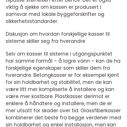
viktig å sjekke om kassen er produsert i
samsvar med lokale byggeforskrifter og
sikkerhetsstandarder.
Diskusjon om hvordan forskjellige kasser til
sisterne skiller seg fra hverandre
Selv om kasser til sisterne i utgangspunktet
har samme formål – å lagre vann – kan de ha
forskjellige egenskaper som skiller dem fra
hverandre. Betongkasser er for eksempel kjent
for sin holdbarhet og stabilitet, men de kan
være litt mer kompliserte å installere og kan
være mer kostbare. Plastkasser derimot er
enklere å håndtere og installere, men de er
mer utsatt for skader over tid. Glassfiberkasser
kombinerer det beste fra begge verdener med
sin holdbarhet og enkel installasjon, men kan