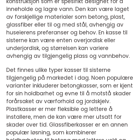
konstruksjon som er spesifikt designet for å
inneholde og lagre vann. Den kan være laget
av forskjellige materialer som betong, plast,
glassfiber eller til og med stål, avhengig av
huseierens preferanser og behov. En kasse til
sisterne kan være enten overjordisk eller
underjordisk, og størrelsen kan variere
avhengig av tilgjengelig plass og vannbehov.
Det finnes ulike typer kasser til sisterne
tilgjengelig på markedet i dag. Noen populære
varianter inkluderer betongkasser, som er kjent
for sin holdbarhet og evne til å motstå skader
forårsaket av værforhold og jordskjelv.
Plastkasser er mer fleksible og lettere å
installere, men de kan være mer utsatt for
skader over tid. Glassfiberkasser er en annen
populær løsning, som kombinerer