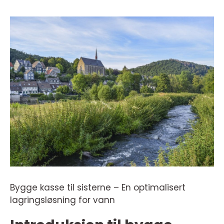
Bygge kasse til sisterne – En optimalisert
lagringsløsning for vann