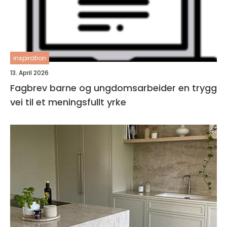
inspiration
13. April 2026
Fagbrev barne og ungdomsarbeider en trygg
vei til et meningsfullt yrke