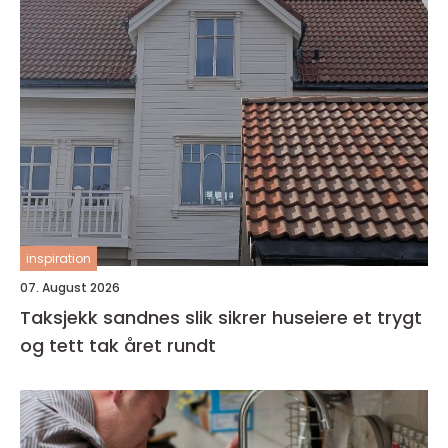
inspiration
07. August 2026
Taksjekk sandnes slik sikrer huseiere et trygt
og tett tak året rundt