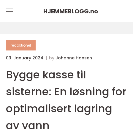
HJEMMEBLOGG.
no
redaktionel
03. January 2024
by
Johanne Hansen
Bygge kasse til
sisterne: En løsning for
optimalisert lagring
av vann