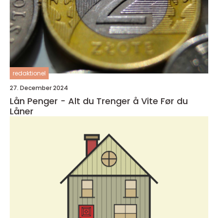
redaktionel
27. December 2024
Lån Penger - Alt du Trenger å Vite Før du
Låner