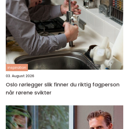
inspiration
03. August 2026
Oslo rørlegger slik finner du riktig fagperson
når rørene svikter