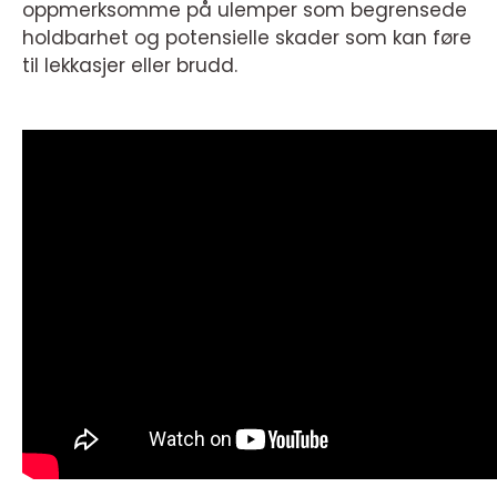
oppmerksomme på ulemper som begrensede
holdbarhet og potensielle skader som kan føre
til lekkasjer eller brudd.