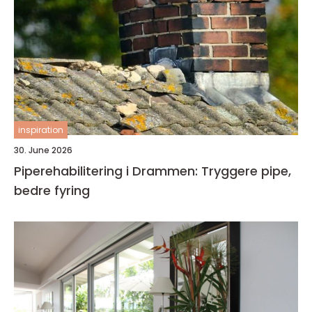
inspiration
30. June 2026
Piperehabilitering i Drammen: Tryggere pipe,
bedre fyring