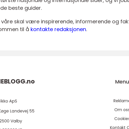
største nasjonale og internasjonale sider, og vi jo
 de beste guider.
 våre skal være inspirerende, informerende og faktu
ommen til å
kontakte redaksjonen
.
EBLOGG.
no
Men
Reklam
Om os
Cookie
Kontakt 