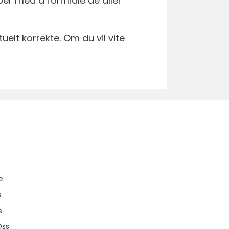
bber med å formidle de aller
elt korrekte. Om du vil vite
u
e
s
s
Oss