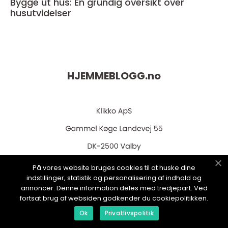
Bygge ut hus: En grundig oversikt over
husutvidelser
HJEMMEBLOGG.
no
På vores website bruges cookies til at huske dine
indstillinger, statistik og personalisering af indhold og
web:
www.klikko.dk
annoncer. Denne information deles med tredjepart. Ved
fortsat brug af websiden godkender du cookiepolitikken.
Ok
Privatlivspolitik