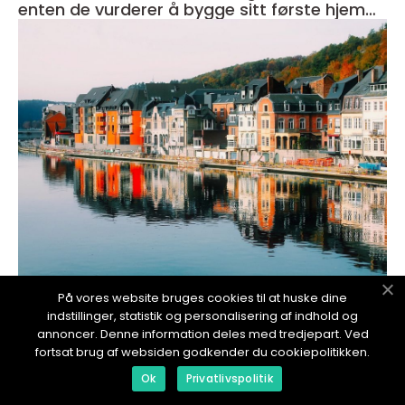
enten de vurderer å bygge sitt første hjem
eller ønsker å oppgradere sitt eksisterende
hjem
redaktionel
På vores website bruges cookies til at huske dine
indstillinger, statistik og personalisering af indhold og
17. January 2024
annoncer. Denne information deles med tredjepart. Ved
Bygge ut hus: En grundig oversikt over
fortsat brug af websiden godkender du cookiepolitikken.
husutvidelser
Ok
Privatlivspolitik