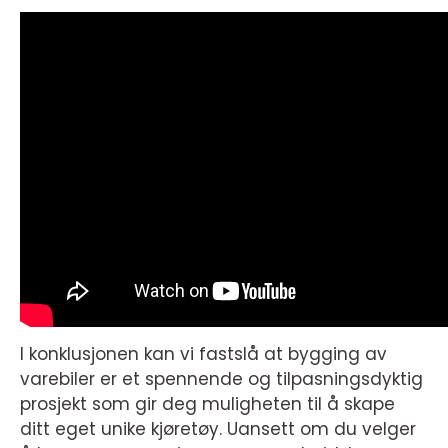
I konklusjonen kan vi fastslå at bygging av
varebiler er et spennende og tilpasningsdyktig
prosjekt som gir deg muligheten til å skape
ditt eget unike kjøretøy. Uansett om du velger