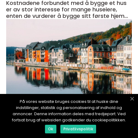
Kostnadene forbundet med å bygge et hus
er av stor interesse for mange huseiere,
enten de vurderer å bygge sitt første hjem
eller ønsker å oppgradere sitt eksisterende
hjem
På vores website bruges cookies til at huske dine
indstillinger, statistik og personalisering af indhold og
redaktionel
annoncer. Denne information deles med tredjepart. Ved
fortsat brug af websiden godkender du cookiepolitikken.
17. January 2024
Bygge ut hus: En grundig oversikt over
Ok
Privatlivspolitik
husutvidelser