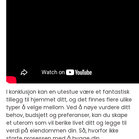
I konklusjon kan en utestue være et fantastisk
tillegg til hjemmet ditt, og det finnes flere ulike
typer å velge mellom. Ved å nøye vurdere ditt
behov, budsjett og preferanser, kan du skape
et uterom som vil berike livet ditt og legge til
verdi på eiendommen din. Så, hvorfor ikke
starte prosessen med å bygge din