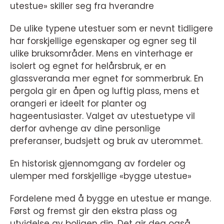
utestue» skiller seg fra hverandre
De ulike typene utestuer som er nevnt tidligere
har forskjellige egenskaper og egner seg til
ulike bruksområder. Mens en vinterhage er
isolert og egnet for helårsbruk, er en
glassveranda mer egnet for sommerbruk. En
pergola gir en åpen og luftig plass, mens et
orangeri er ideelt for planter og
hageentusiaster. Valget av utestuetype vil
derfor avhenge av dine personlige
preferanser, budsjett og bruk av uterommet.
En historisk gjennomgang av fordeler og
ulemper med forskjellige «bygge utestue»
Fordelene med å bygge en utestue er mange.
Først og fremst gir den ekstra plass og
utvidelse av boligen din. Det gir deg også