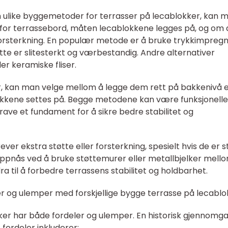
om ulike byggemetoder for terrasser på lecablokker, kan 
 for terrassebord, måten lecablokkene legges på, og om 
 forsterkning. En populær metode er å bruke trykkimpreg
tte er slitesterkt og værbestandig. Andre alternativer
er keramiske fliser.
r, kan man velge mellom å legge dem rett på bakkenivå e
kkene settes på. Begge metodene kan være funksjonelle
rave et fundament for å sikre bedre stabilitet og
ver ekstra støtte eller forsterkning, spesielt hvis de er s
n oppnås ved å bruke støttemurer eller metallbjelker mell
dra til å forbedre terrassens stabilitet og holdbarhet.
r og ulemper med forskjellige bygge terrasse på lecablo
ker har både fordeler og ulemper. En historisk gjennomg
fordeler inkluderer: