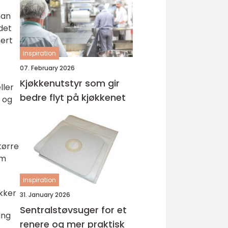
man
det
nert
inspiration
07. February 2026
Kjøkkenutstyr som gir
ller
bedre flyt på kjøkkenet
 og
tørre
om
inspiration
kker
31. January 2026
Sentralstøvsuger for et
ang
renere og mer praktisk