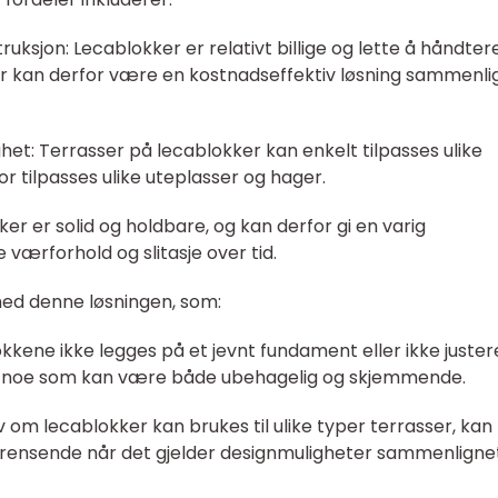
uksjon: Lecablokker er relativt billige og lette å håndtere
r kan derfor være en kostnadseffektiv løsning sammenli
ighet: Terrasser på lecablokker kan enkelt tilpasses ulike
or tilpasses ulike uteplasser og hager.
er er solid og holdbare, og kan derfor gi en varig
 værforhold og slitasje over tid.
ed denne løsningen, som:
lokkene ikke legges på et jevnt fundament eller ikke juster
evn, noe som kan være både ubehagelig og skjemmende.
 om lecablokker kan brukes til ulike typer terrasser, kan
nsende når det gjelder designmuligheter sammenligne