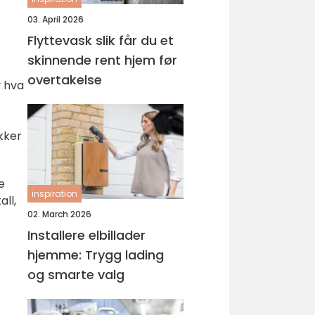
03. April 2026
Flyttevask slik får du et
skinnende rent hjem før
overtakelse
v hva
kker
e
inspiration
ll,
02. March 2026
Installere elbillader
hjemme: Trygg lading
og smarte valg