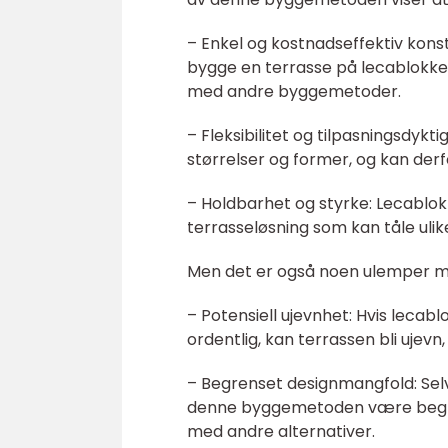
– Enkel og kostnadseffektiv konstr
bygge en terrasse på lecablokke
med andre byggemetoder.
– Fleksibilitet og tilpasningsdykt
størrelser og former, og kan derf
– Holdbarhet og styrke: Lecablokk
terrasseløsning som kan tåle ulike
Men det er også noen ulemper m
– Potensiell ujevnhet: Hvis lecab
ordentlig, kan terrassen bli uj
– Begrenset designmangfold: Selv
denne byggemetoden være begre
med andre alternativer.