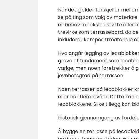
Når det gjelder forskjeller mell
se på ting som valg av materiale
er behov for ekstra støtte eller
trevirke som terrassebord, da de
inkluderer komposittmateriale ell
Hva angår legging av lecablokke
grave et fundament som lecablo
varige, men noen foretrekker å g
jevnhetsgrad på terrassen.
Noen terrasser på lecablokker kre
eller har flere nivåer. Dette ka
lecablokkene. Slike tillegg kan bi
Historisk gjennomgang av fordele
Å bygge en terrasse på lecablok
av denne byggemetoden viser at 