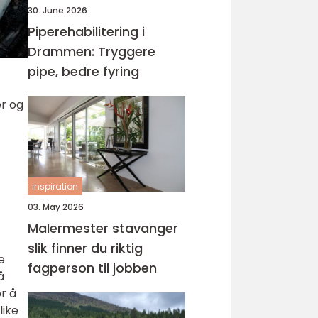
30. June 2026
Piperehabilitering i
Drammen: Tryggere
pipe, bedre fyring
er og
inspiration
03. May 2026
Malermester stavanger
slik finner du riktig
e
fagperson til jobben
å
r å
like