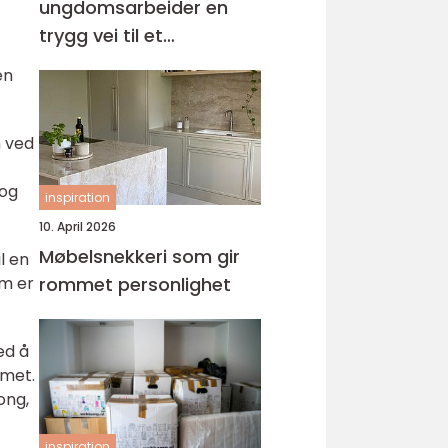
ungdomsarbeider en
trygg vei til et
meningsfullt yrke
en
m ved
 og
inspiration
10. April 2026
Møbelsnekkeri som gir
l en
om er
rommet personlighet
ed å
mmet.
ong,
inspiration