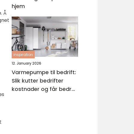
hjem
. Å
gnet
inspiration
12. January 2026
Varmepumpe til bedrift:
Slik kutter bedrifter
kostnader og får bedre
es
inneklima
t