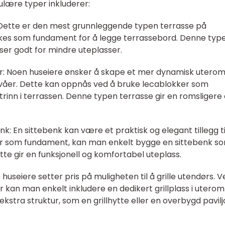
lære typer inkluderer:
: Dette er den mest grunnleggende typen terrasse på
ukes som fundament for å legge terrassebord. Denne typ
ser godt for mindre uteplasser.
åer: Noen huseiere ønsker å skape et mer dynamisk utero
ivåer. Dette kan oppnås ved å bruke lecablokker som
 trinn i terrassen. Denne typen terrasse gir en romsligere
nk: En sittebenk kan være et praktisk og elegant tillegg ti
er som fundament, kan man enkelt bygge en sittebenk s
ette gir en funksjonell og komfortabel uteplass.
huseiere setter pris på muligheten til å grille utendørs. V
 kan man enkelt inkludere en dedikert grillplass i utero
kstra struktur, som en grillhytte eller en overbygd pavilj