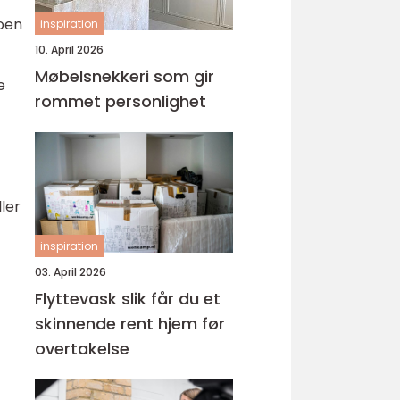
Noen
inspiration
10. April 2026
Møbelsnekkeri som gir
e
rommet personlighet
ler
inspiration
03. April 2026
Flyttevask slik får du et
skinnende rent hjem før
overtakelse