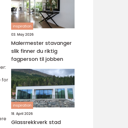
inspiration
03. May 2026
Malermester stavanger
slik finner du riktig
fagperson til jobben
er:
 for
inspiration
18. April 2026
ære
Glassrekkverk stad