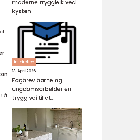
moderne tryggleik ved
kysten
 at
er
inspiration
13. April 2026
kan
Fagbrev barne og
ungdomsarbeider en
r å
trygg vei til et
meningsfullt yrke