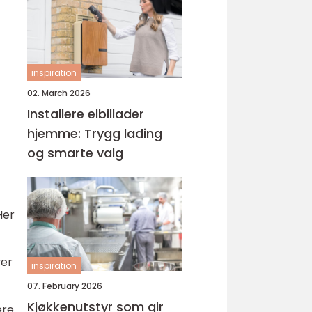
inspiration
02. March 2026
Installere elbillader
hjemme: Trygg lading
og smarte valg
Her
ver
inspiration
07. February 2026
Kjøkkenutstyr som gir
ere