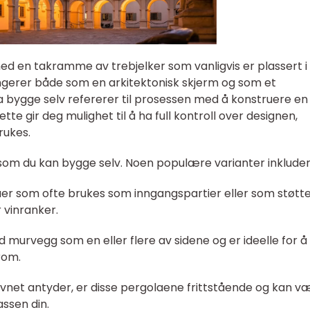
ed en takramme av trebjelker som vanligvis er plassert i
ngerer både som en arkitektonisk skjerm og som et
a bygge selv refererer til prosessen med å konstruere en
tte gir deg mulighet til å ha full kontroll over designen,
rukes.
 som du kan bygge selv. Noen populære varianter inkluder
aer som ofte brukes som inngangspartier eller som støtte
 vinranker.
d murvegg som en eller flere av sidene og er ideelle for å
rom.
vnet antyder, er disse pergolaene frittstående og kan v
rassen din.