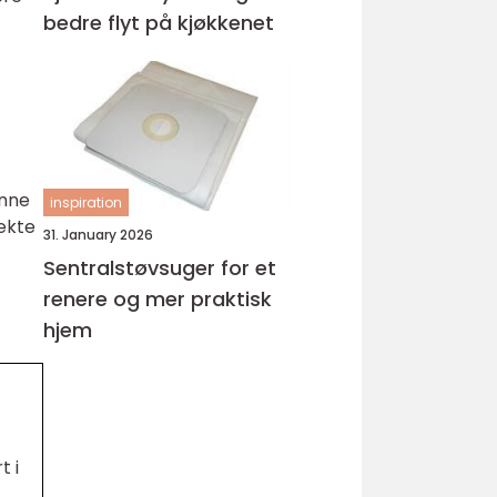
bedre flyt på kjøkkenet
enne
inspiration
ekte
31. January 2026
Sentralstøvsuger for et
renere og mer praktisk
hjem
t i