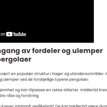
mgang av fordeler og ulemper
pergolaer
 vært en populær struktur i hager og utendørsområder. 
og ulemper ved de forskjellige typene pergolaer:
ønnhet og kan tilpasses en rekke stilarter. Imidlertid kre
dre råte og forvitring.
 krever minimalt vedlikehold. De kan imidlertid være dyr