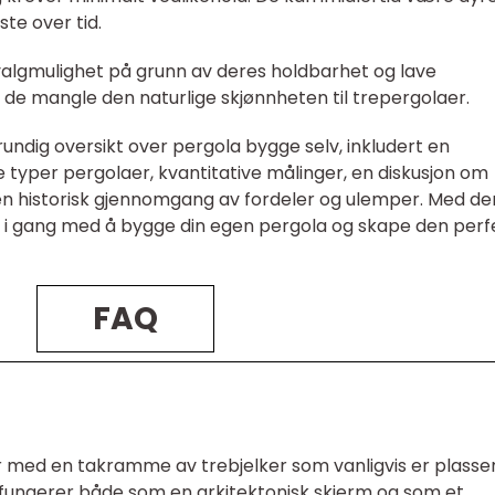
te over tid.
valgmulighet på grunn av deres holdbarhet og lave
 de mangle den naturlige skjønnheten til trepergolaer.
grundig oversikt over pergola bygge selv, inkludert en
 typer pergolaer, kvantitative målinger, en diskusjon om
 en historisk gjennomgang av fordeler og ulemper. Med d
å i gang med å bygge din egen pergola og skape den perf
FAQ
r med en takramme av trebjelker som vanligvis er plasser
 fungerer både som en arkitektonisk skjerm og som et