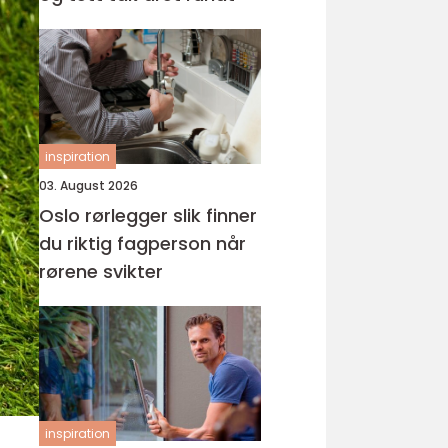
inspiration
03. August 2026
Oslo rørlegger slik finner
du riktig fagperson når
rørene svikter
inspiration